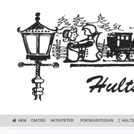
Fortsätt
till
innehållet
HEM
OM OSS
AKTIVITETER
FORSKARSTUGAN
HULTS