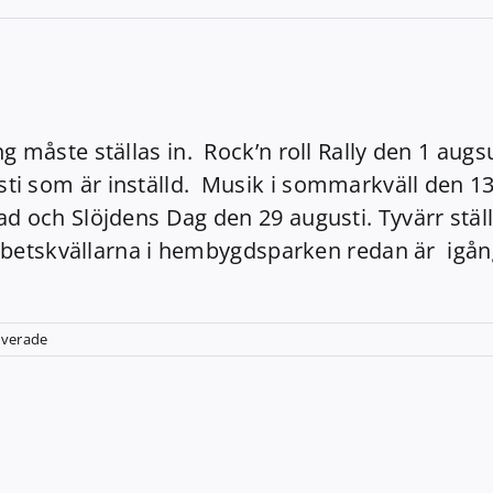
 måste ställas in. Rock’n roll Rally den 1 augsu
ti som är inställd. Musik i sommarkväll den 1
d och Slöjdens Dag den 29 augusti. Tyvärr ställ
 arbetskvällarna i hembygdsparken redan är igån
för
iverade
Tyvärr
inställt!