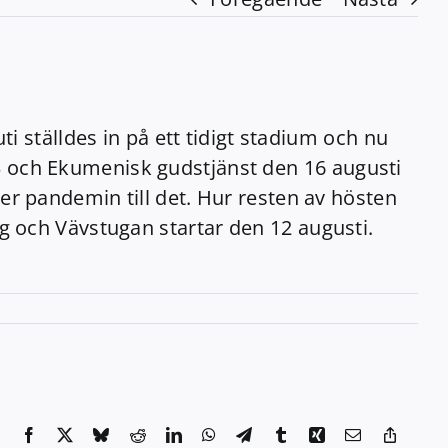
ti ställdes in på ett tidigt stadium och nu
3 och Ekumenisk gudstjänst den 16 augusti
er pandemin till det. Hur resten av hösten
g och Vävstugan startar den 12 augusti.
Facebook
X
Bluesky
Reddit
LinkedIn
WhatsApp
Telegram
Tumblr
Xing
E-
Copy